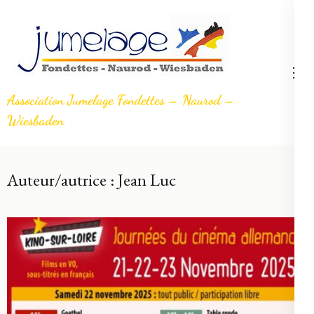
Aller
au
contenu
(Pressez
Entrée)
Association Jumelage Fondettes – Naurod –
Wiesbaden
Auteur/autrice :
Jean Luc