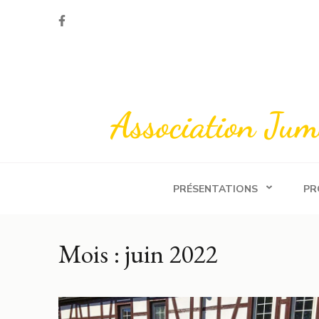
Aller
au
contenu
(Pressez
Entrée)
Association Ju
PRÉSENTATIONS
PR
Mois :
juin 2022