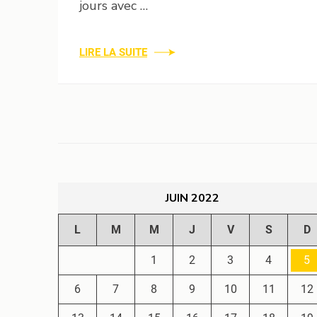
jours avec …
LIRE LA SUITE
JUIN 2022
L
M
M
J
V
S
D
1
2
3
4
5
6
7
8
9
10
11
12