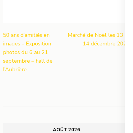
Navigation
50 ans d’amitiés en
Marché de Noël les 13 et
de
images – Exposition
14 décembre 2025
l’article
photos du 6 au 21
septembre – hall de
l’Aubrière
AOÛT 2026