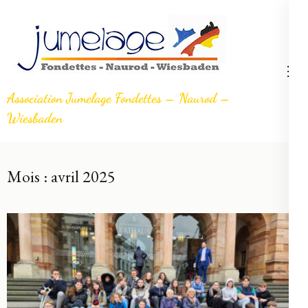
Aller
au
contenu
(Pressez
Entrée)
Association Jumelage Fondettes – Naurod –
Wiesbaden
Mois :
avril 2025