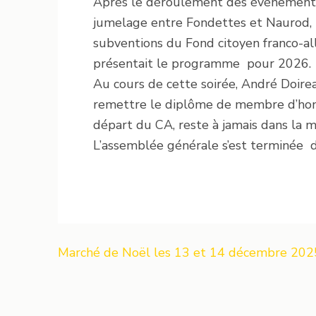
Après le déroulement des événements d
jumelage entre Fondettes et Naurod, le 
subventions du Fond citoyen franco-all
présentait le programme pour 2026.
Au cours de cette soirée, André Doirea
remettre le diplôme de membre d’hon
départ du CA, reste à jamais dans la 
L’assemblée générale s’est terminée da
Navigation
Marché de Noël les 13 et 14 décembre 202
de
l’article