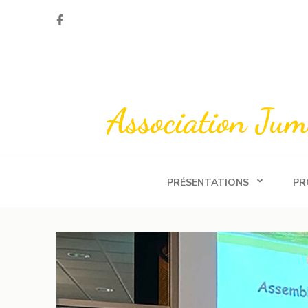
Aller
au
contenu
(Pressez
Entrée)
Association Ju
PRÉSENTATIONS
PR