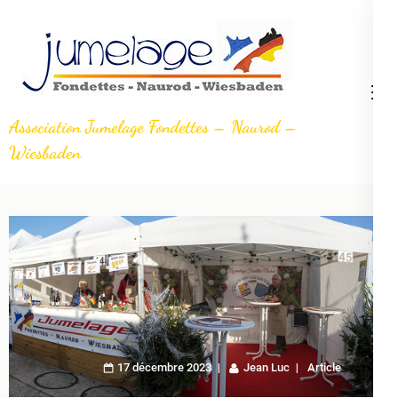
Aller
au
contenu
(Pressez
Entrée)
Association Jumelage Fondettes – Naurod –
Wiesbaden
17 décembre 2023
Jean Luc
Article