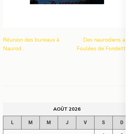
Navigation
Réunion des bureaux à
Des naurodiens aux
de
Naurod .
Foulées de Fondettes
l’article
AOÛT 2026
L
M
M
J
V
S
D